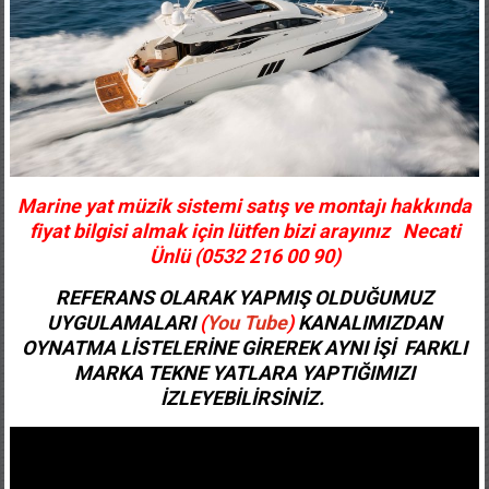
Marine yat müzik sistemi satış ve montajı hakkında
fiyat bilgisi almak için lütfen bizi arayınız Necati
Ünlü (0532 216 00 90)
REFERANS OLARAK YAPMIŞ OLDUĞUMUZ
UYGULAMALARI
(
You Tube
)
KANALIMIZDAN
OYNATMA LİSTELERİNE GİREREK AYNI İŞİ FARKLI
MARKA TEKNE YATLARA YAPTIĞIMIZI
İZLEYEBİLİRSİNİZ.