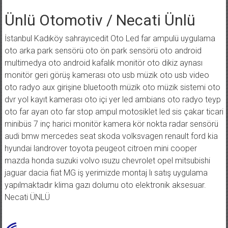
İçeriğe
geç
Ünlü Otomotiv / Necati Ünlü
İstanbul Kadıköy sahrayıcedit Oto Led far ampulü uygulama
oto arka park sensörü oto ön park sensörü oto android
multimedya oto android kafalık monitör oto dikiz aynası
monitör geri görüş kamerası oto usb müzik oto usb video
oto radyo aux girişine bluetooth müzik oto müzik sistemi oto
dvr yol kayıt kamerası oto içi yer led ambians oto radyo teyp
oto far ayarı oto far stop ampul motosiklet led sis çakar ticari
minibüs 7 inç harici monitör kamera kör nokta radar sensörü
audi bmw mercedes seat skoda volksvagen renault ford kia
hyundai landrover toyota peugeot citroen mini cooper
mazda honda suzuki volvo ısuzu chevrolet opel mitsubishi
jaguar dacia fiat MG iş yerimizde montaj lı satış uygulama
yapılmaktadır klima gazı dolumu oto elektronik aksesuar.
Necati ÜNLÜ