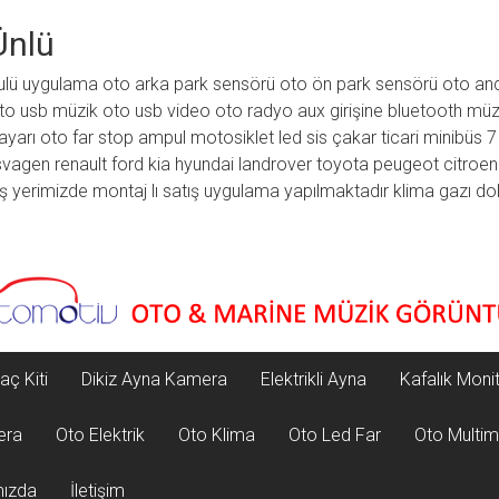
Ünlü
ulü uygulama oto arka park sensörü oto ön park sensörü oto and
to usb müzik oto usb video oto radyo aux girişine bluetooth müz
ayarı oto far stop ampul motosiklet led sis çakar ticari minibüs 
gen renault ford kia hyundai landrover toyota peugeot citroe
 iş yerimizde montaj lı satış uygulama yapılmaktadır klima gazı 
aç Kiti
Dikiz Ayna Kamera
Elektrikli Ayna
Kafalık Moni
era
Oto Elektrik
Oto Klima
Oto Led Far
Oto Multi
mızda
İletişim