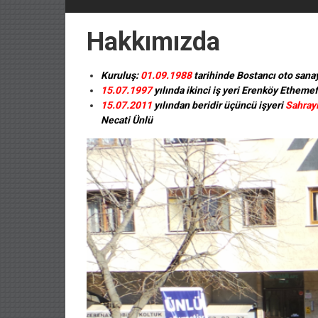
Hakkımızda
Kuruluş:
01.09.1988
tarihinde Bostancı oto sanay
15.07.1997
yılında ikinci iş yeri Erenköy Etheme
15.07.2011
yılından beridir üçüncü işyeri
Sahrayı
Necati Ünlü