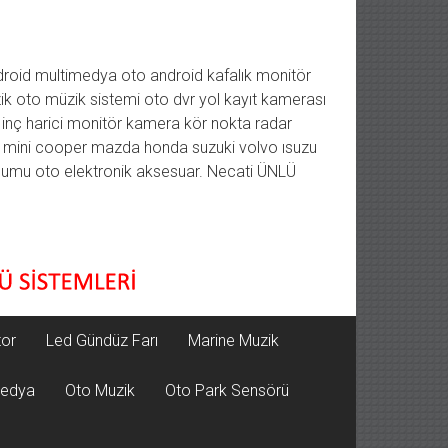
roid multimedya oto android kafalık monitör
ik oto müzik sistemi oto dvr yol kayıt kamerası
7 inç harici monitör kamera kör nokta radar
n mini cooper mazda honda suzuki volvo ısuzu
dolumu oto elektronik aksesuar. Necati ÜNLÜ
tor
Led Gündüz Farı
Marine Muzik
medya
Oto Muzik
Oto Park Sensörü