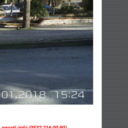
 necati ünlü (0532 216 00 90)