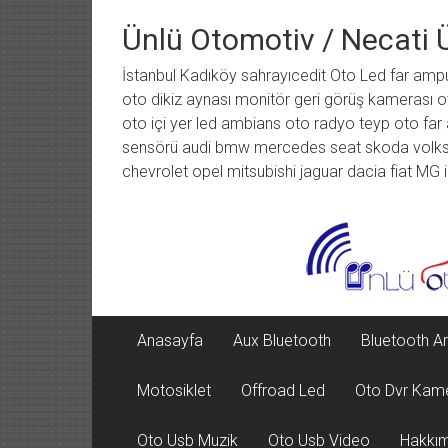
İçeriğe
geç
Ünlü Otomotiv / Necati 
İstanbul Kadıköy sahrayıcedit Oto Led far amp
oto dikiz aynası monitör geri görüş kamerası o
oto içi yer led ambians oto radyo teyp oto far 
sensörü audi bmw mercedes seat skoda volksva
chevrolet opel mitsubishi jaguar dacia fiat MG
Anasayfa
Aux Bluetooth
Bluetooth Ar
Motosiklet
Offroad Led
Oto Dvr Kam
Oto Usb Muzik
Oto Usb Video
Hakkı