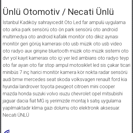
İçeriğe
geç
Ünlü Otomotiv / Necati Ünlü
İstanbul Kadıköy sahrayıcedit Oto Led far ampulü uygulama
oto arka park sensörü oto ön park sensörü oto android
multimedya oto android kafalık monitör oto dikiz aynası
monitör geri görüş kamerası oto usb müzik oto usb video
oto radyo aux girişine bluetooth müzik oto müzik sistemi oto
dvr yol kayıt kamerası oto içi yer led ambians oto radyo teyp
oto far ayarı oto far stop ampul motosiklet led sis çakar ticari
minibüs 7 inç harici monitör kamera kör nokta radar sensörü
audi bmw mercedes seat skoda volksvagen renault ford kia
hyundai landrover toyota peugeot citroen mini cooper
mazda honda suzuki volvo ısuzu chevrolet opel mitsubishi
jaguar dacia fiat MG iş yerimizde montaj lı satış uygulama
yapılmaktadır klima gazı dolumu oto elektronik aksesuar.
Necati ÜNLÜ